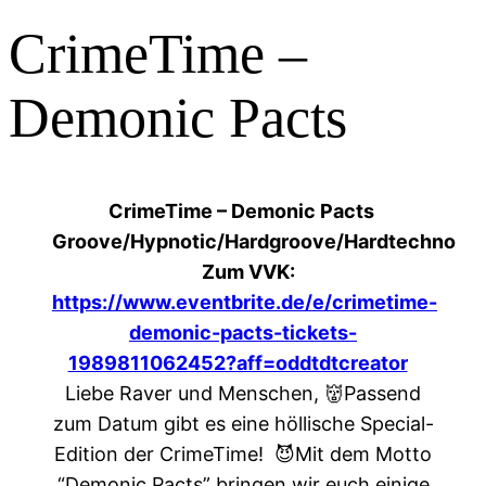
CrimeTime –
Demonic Pacts
CrimeTime – Demonic Pacts
Groove/Hypnotic/Hardgroove/Hardtechno
Zum VVK:
https://www.eventbrite.de/e/crimetime-
demonic-pacts-tickets-
1989811062452?aff=oddtdtcreator
Liebe Raver und Menschen,
👹Passend
zum Datum gibt es eine höllische Special-
Edition der CrimeTime!
😈Mit dem Motto
“Demonic Pacts” bringen wir euch einige