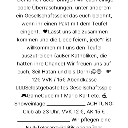
coole Überraschungen, unter anderem
ein Gesellschaftsspiel das euch belohnt,
wenn ihr einen Pakt mit dem Teufel
eingeht.
🖤Lasst uns alle zusammen
kommen und die Liebe feiern, jede*r ist
willkommen mit uns den Teufel
auszutreiben (außer Katholiken, die
hatten ihre Chance)
Wir freuen uns auf
euch, Seil Hatan und bis Dorni 🤗😎
💸
12€ VVK / 15€ Abendkasse
🤹🏻‍♀️Selbstgebasteltes Gesellschaftsspiel
🎮GameCube mit Mario Kart etc.
🎪
Showeinlage
_________________
ACHTUNG:
Club ab 23 Uhr. VVK 12 €, AK 15 €
_______________________
Wir pflegen eine
Null-Toleranz-Politik gegenüber