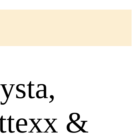
ysta,
ttexx &