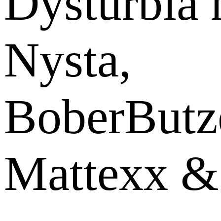
Dysturbia 
Nysta,
BoberButz
Mattexx &