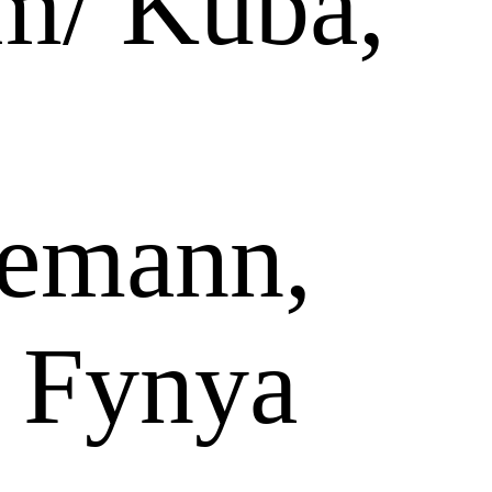
m/ Kuba,
emann,
 Fynya