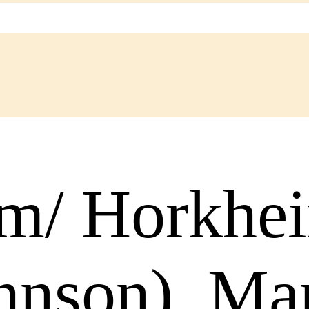
 m/ Horkhe
hnson), Ma