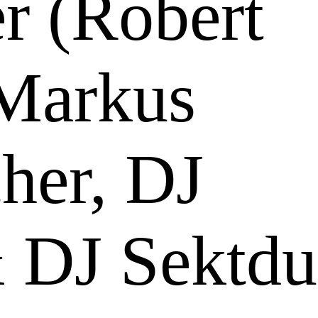
r (Robert
 Markus
her, DJ
DJ Sektdu