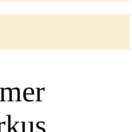
imer
rkus