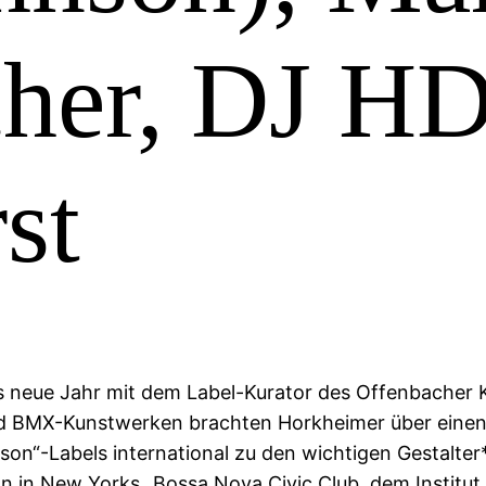
cher, DJ 
st
ns neue Jahr mit dem Label-Kurator des Offenbacher K
nd BMX-Kunstwerken brachten Horkheimer über ein
son“-Labels international zu den wichtigen Gestalter
 in New Yorks „Bossa Nova Civic Club, dem Institut f